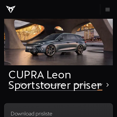
CUPRA Leon 
Sportstourer priser
Priser
Ekstraudstyr
Farver
Links og s
Download prisliste