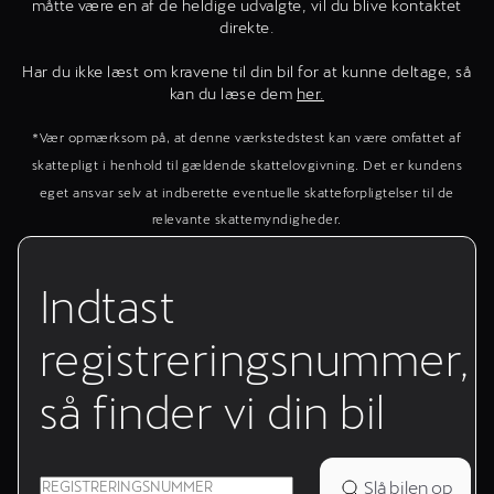
måtte være en af de heldige udvalgte, vil du blive kontaktet
direkte.
Har du ikke læst om kravene til din bil for at kunne deltage, så
kan du læse dem
her.
*Vær opmærksom på, at denne værkstedstest kan være omfattet af
skattepligt i henhold til gældende skattelovgivning. Det er kundens
eget ansvar selv at indberette eventuelle skatteforpligtelser til de
relevante skattemyndigheder.
Indtast
registreringsnummer,
så finder vi din bil
Slå bilen op