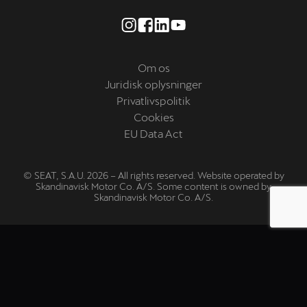
Om os
Juridisk oplysninger
Privatlivspolitik
Cookies
EU Data Act
© SEAT, S.A.U. 2026 – All rights reserved. Website operated by
Skandinavisk Motor Co. A/S. Some content is owned by
Skandinavisk Motor Co. A/S.