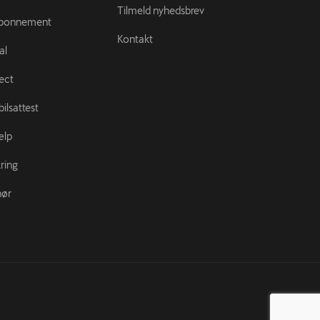
Tilmeld nyhedsbrev
abonnement
Kontakt
al
ect
ilsattest
ælp
ring
hør