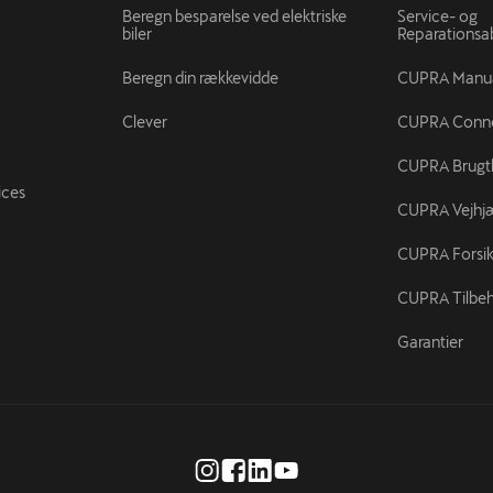
Beregn besparelse ved elektriske
Service- og
biler
Reparations
Beregn din rækkevidde
CUPRA Manu
Clever
CUPRA Conn
CUPRA Brugtb
ices
CUPRA Vejhj
CUPRA Forsik
CUPRA Tilbe
Garantier