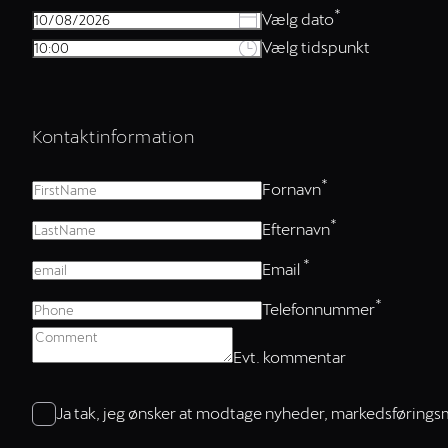
*
Vælg dato
Vælg tidspunkt
Kontaktinformation
*
Fornavn
*
Efternavn
*
Email
*
Telefonnummer
Evt. kommentar
Ja tak, jeg ønsker at modtage nyheder, markedsførings