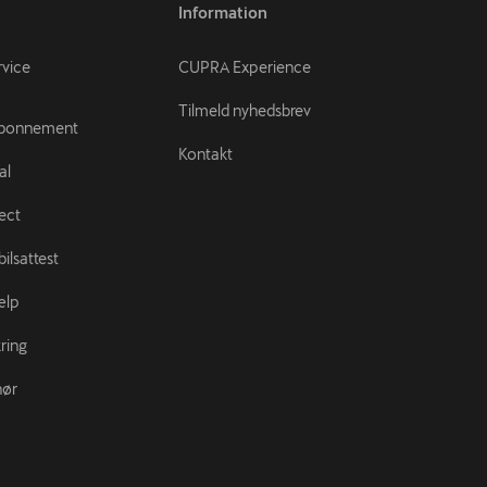
Information
rvice
CUPRA Experience
Tilmeld nyhedsbrev
abonnement
Kontakt
al
ect
ilsattest
ælp
ring
hør