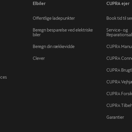
Elbiler
CUPRA ejer
Offentlige ladepunkter
Book tid til se
Beregn besparelse ved elektriske
Service- og
biler
Reparations
Beregn din rækkevidde
CUPRA Manu
Clever
CUPRA Conn
CUPRA Brugtb
ices
CUPRA Vejhj
CUPRA Forsik
CUPRA Tilbe
Garantier