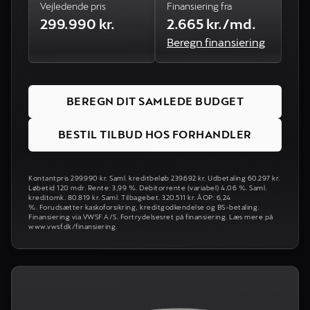
Vejledende pris
Finansiering fra
299.990 kr.
2.665 kr./md.
Beregn finansiering
BEREGN DIT SAMLEDE BUDGET
BESTIL TILBUD HOS FORHANDLER
Kontantpris 299.990 kr. Saml. kreditbeløb 239.692 kr. Udbetaling 60.297 kr.
Løbetid 120 mdr. Rente: 3,99 %. Debitorrente (variabel) 4,06 %. Saml.
kreditomk. 80.819 kr. Saml. Tilbagebet. 320.511 kr. ÅOP: 6,24
%. Forudsætter kaskoforsikring, kreditgodkendelse og BS-betaling.
Finansiering via VWSF A/S. Fortrydelsesret på finansiering. Læs mere på
www.vwsf.dk/finansiering.