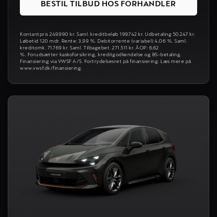
BESTIL TILBUD HOS FORHANDLER
Kontantpris 249.990 kr. Saml. kreditbeløb 199.742 kr. Udbetaling 50.247 kr.
Løbetid 120 mdr. Rente: 3,99 %. Debitorrente (variabel) 4,06 %. Saml.
kreditomk. 71.769 kr. Saml. Tilbagebet. 271.511 kr. ÅOP: 6,62
%. Forudsætter kaskoforsikring, kreditgodkendelse og BS-betaling.
Finansiering via VWSF A/S. Fortrydelsesret på finansiering. Læs mere på
www.vwsf.dk/finansiering.