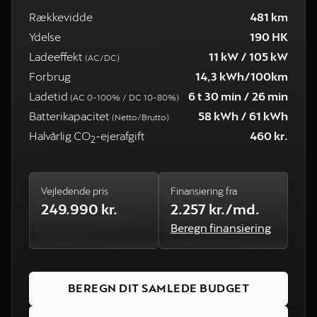
Rækkevidde
481 km
Ydelse
190 HK
Ladeeffekt
11 kW / 105 kW
(AC/DC)
Forbrug
14,3 kWh/100km
Ladetid
6 t 30 min / 26 min
(AC 0-100% / DC 10-80%)
Batterikapacitet
58 kWh / 61 kWh
(Netto/Brutto)
Halvårlig CO
-ejerafgift
460 kr.
2
Vejledende pris
Finansiering fra
249.990 kr.
2.257 kr./md.
Beregn finansiering
BEREGN DIT SAMLEDE BUDGET