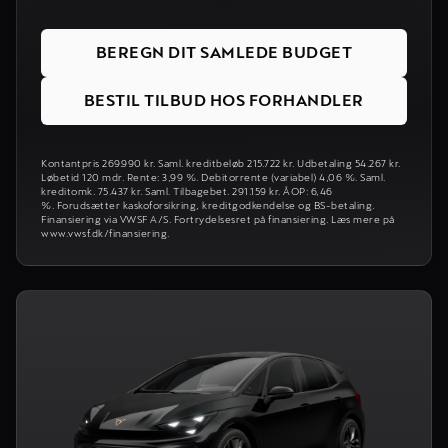
BEREGN DIT SAMLEDE BUDGET
BESTIL TILBUD HOS FORHANDLER
Kontantpris 269.990 kr. Saml. kreditbeløb 215.722 kr. Udbetaling 54.267 kr.
Løbetid 120 mdr. Rente: 3,99 %. Debitorrente (variabel) 4,06 %. Saml.
kreditomk. 75.437 kr. Saml. Tilbagebet. 291.159 kr. ÅOP: 6,46
%. Forudsætter kaskoforsikring, kreditgodkendelse og BS-betaling.
Finansiering via VWSF A/S. Fortrydelsesret på finansiering. Læs mere på
www.vwsf.dk/finansiering.