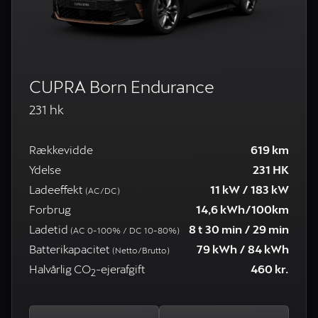
CUPRA Born Endurance
231 hk
Rækkevidde
619 km
Ydelse
231 HK
Ladeeffekt
11 kW / 183 kW
(AC/DC)
Forbrug
14,6 kWh/100km
Ladetid
8 t 30 min / 29 min
(AC 0-100% / DC 10-80%)
Batterikapacitet
79 kWh / 84 kWh
(Netto/Brutto)
Halvårlig CO
-ejerafgift
460 kr.
2