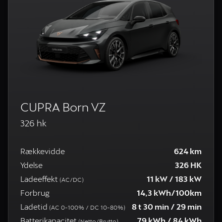
CUPRA Born VZ
326 hk
Rækkevidde
624 km
Ydelse
326 HK
Ladeeffekt
11 kW / 183 kW
(AC/DC)
Forbrug
14,3 kWh/100km
Ladetid
8 t 30 min / 29 min
(AC 0-100% / DC 10-80%)
Batterikapacitet
79 kWh / 84 kWh
(Netto/Brutto)