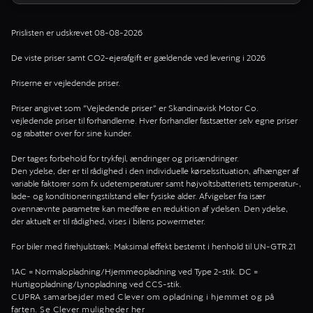
Prislisten er udskrevet 08-08-2026
De viste priser samt CO2-ejerafgift er gældende ved levering i 2026
Priserne er vejledende priser.
Priser angivet som ”Vejledende priser” er Skandinavisk Motor Co.
vejledende priser til forhandlerne. Hver forhandler fastsætter selv egne priser
og rabatter over for sine kunder.
Der tages forbehold for trykfejl, ændringer og prisændringer.
Den ydelse, der er til rådighed i den individuelle kørselssituation, afhænger af
variable faktorer som fx udetemperaturer samt højvoltsbatteriets temperatur-,
lade- og konditioneringstilstand eller fysiske alder. Afvigelser fra især
ovennævnte parametre kan medføre en reduktion af ydelsen. Den ydelse,
der aktuelt er til rådighed, vises i bilens powermeter.
For biler med firehjulstræk: Maksimal effekt bestemt i henhold til UN-GTR.21
1AC = Normalopladning/Hjemmeopladning ved Type 2-stik. DC =
Hurtigopladning/Lynopladning ved CCS-stik.
CUPRA samarbejder med Clever om opladning i hjemmet og på
farten. Se
Clever muligheder her