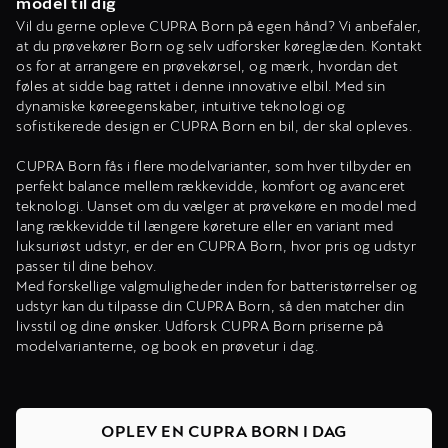
model til dig
Vil du gerne opleve CUPRA Born på egen hånd? Vi anbefaler,
at du prøvekører Born og selv udforsker køreglæden. Kontakt
os for at arrangere en prøvekørsel, og mærk, hvordan det
føles at sidde bag rattet i denne innovative elbil. Med sin
dynamiske køreegenskaber, intuitive teknologi og
sofistikerede design er CUPRA Born en bil, der skal opleves.
CUPRA Born fås i flere modelvarianter, som hver tilbyder en
perfekt balance mellem rækkevidde, komfort og avanceret
teknologi. Uanset om du vælger at prøvekøre en model med
lang rækkevidde til længere køreture eller en variant med
luksuriøst udstyr, er der en CUPRA Born, hvor pris og udstyr
passer til dine behov.
Med forskellige valgmuligheder inden for batteristørrelser og
udstyr kan du tilpasse din CUPRA Born, så den matcher din
livsstil og dine ønsker. Udforsk CUPRA Born priserne på
modelvarianterne, og book en prøvetur i dag.
OPLEV EN CUPRA BORN I DAG