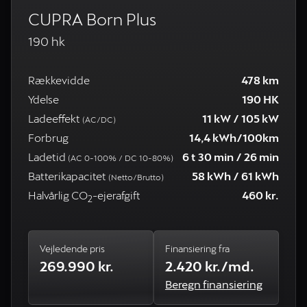
CUPRA Born Plus
190 hk
Rækkevidde
478 km
Ydelse
190 HK
Ladeeffekt
11 kW / 105 kW
(AC/DC)
Forbrug
14,4 kWh/100km
Ladetid
6 t 30 min / 26 min
(AC 0-100% / DC 10-80%)
Batterikapacitet
58 kWh / 61 kWh
(Netto/Brutto)
Halvårlig CO
-ejerafgift
460 kr.
2
Vejledende pris
Finansiering fra
269.990 kr.
2.420 kr./md.
Beregn finansiering