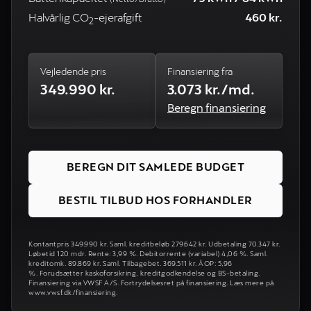
Halvårlig CO
-ejerafgift
460 kr.
2
Vejledende pris
Finansiering fra
349.990 kr.
3.073 kr./md.
Beregn finansiering
BEREGN DIT SAMLEDE BUDGET
BESTIL TILBUD HOS FORHANDLER
Kontantpris 349.990 kr. Saml. kreditbeløb 279.642 kr. Udbetaling 70.347 kr.
Løbetid 120 mdr. Rente: 3,99 %. Debitorrente (variabel) 4,06 %. Saml.
kreditomk. 89.869 kr. Saml. Tilbagebet. 369.511 kr. ÅOP: 5,96
%. Forudsætter kaskoforsikring, kreditgodkendelse og BS-betaling.
Finansiering via VWSF A/S. Fortrydelsesret på finansiering. Læs mere på
www.vwsf.dk/finansiering.