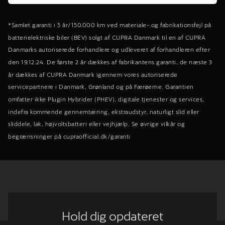
*Samlet garanti i 5 år/150.000 km ved materiale- og fabrikationsfejl på
batterielektriske biler (BEV) solgt af CUPRA Danmark til en af CUPRA
Danmarks autoriserede forhandlere og udleveret af forhandleren efter
den 19.12.24. De første 2 år dækkes af fabrikantens garanti, de næste 3
år dækkes af CUPRA Danmark igennem vores autoriserede
servicepartnere i Danmark, Grønland og på Færøerne. Garantien
omfatter ikke Plugin Hybrider (PHEV), digitale tjenester og services,
indefra kommende gennemtæring, ekstraudstyr, naturligt slid eller
sliddele, lak, højvoltsbatteri eller vejhjælp. Se øvrige vilkår og
begrænsninger på cupraofficial.dk/garanti
Hold dig opdateret