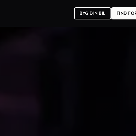
BYG DIN BIL
FIND F