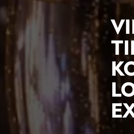
VI
T
KO
L
E