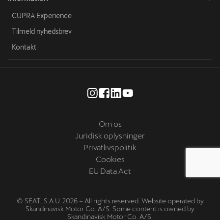
CUPRA Experience
Tilmeld nyhedsbrev
Kontakt
Om os
Juridisk oplysninger
Privatlivspolitik
Cookies
EU Data Act
© SEAT, S.A.U. 2026 – All rights reserved. Website operated by
Skandinavisk Motor Co. A/S. Some content is owned by
Skandinavisk Motor Co. A/S.