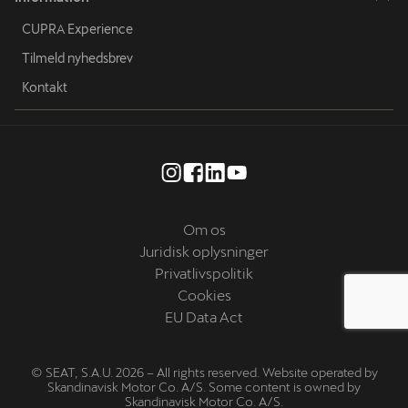
CUPRA Experience
Tilmeld nyhedsbrev
Kontakt
Om os
Juridisk oplysninger
Privatlivspolitik
Cookies
EU Data Act
© SEAT, S.A.U. 2026 – All rights reserved. Website operated by
Skandinavisk Motor Co. A/S. Some content is owned by
Skandinavisk Motor Co. A/S.