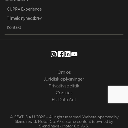
CUPRA Experience
Tilmeld nyhedsbrev
Kontakt
Om os
Juridisk oplysninger
Privatlivspolitik
Cookies
EU Data Act
© SEAT, S.A.U. 2026 – All rights reserved. Website operated by
Skandinavisk Motor Co. A/S. Some content is owned by
Skandinavisk Motor Co. A/S.