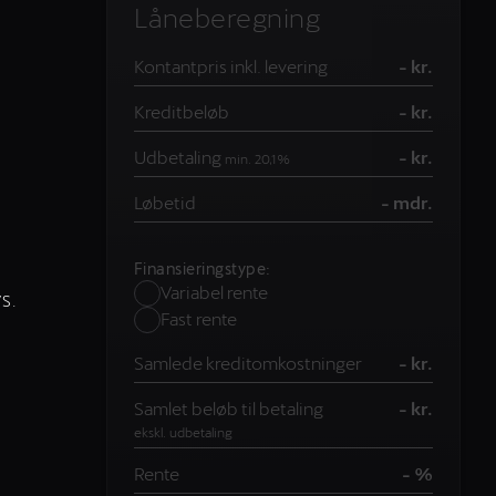
Låneberegning
Kontantpris inkl. levering
- kr.
Kreditbeløb
- kr.
Udbetaling
- kr.
min. 20,1%
Løbetid
- mdr.
Finansieringstype:
Variabel rente
/S.
Fast rente
Samlede kreditomkostninger
- kr.
Samlet beløb til betaling
- kr.
ekskl. udbetaling
Rente
- %