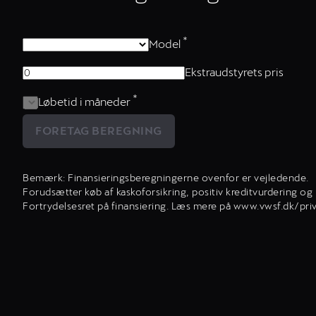
*
Model
Ekstraudstyrets pris
*
Løbetid i måneder
FORETAG BEREGNING
Bemærk: Finansieringsberegningerne ovenfor er vejledende.
Forudsætter køb af kaskoforsikring, positiv kreditvurdering o
Fortrydelsesret på finansiering. Læs mere på www.vwsf.dk/priv